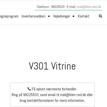
Telefonnr.: 98225533 - E-mail:
mail@klim-reol.dk
egneprogram
Inventarsnedkeri
Vejledninger
Kontakt
V301 Vitrine
Få oplyst nærmeste forhandler:
Ring på 98225533, send email til mail@klim-reol.dk eller
brug kontaktformularen for mere information.