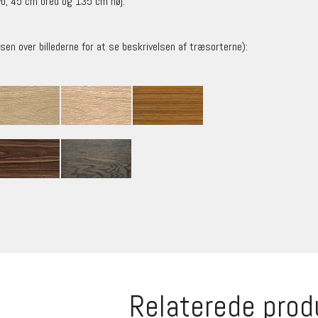
yb, 45 cm bred og 135 cm høj.
sen over billederne for at se beskrivelsen af træsorterne):
Relaterede prod