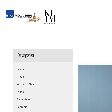
/
/
/
Forside
Produkter
V glasvitriner
V301 Vitrine
Kategorier
Pavillon
Tilbud
Vitriner & Skabe
Stuen
Spisestuen
Bogreoler